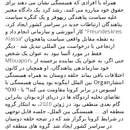
همراه با افرادی که همبستگی نشان می دهند برای
حقوق خود مبارزه می کنند، رشد کرد. یک دادگاه معتبر
علیه سیاست پناهندگی زیهوفر و یک کنگره سیاست
پناهندگان ارتباطات جدید در سراسر کشور ایجاد کرد،
کار آموزشی و سازمانی انجام داد و "Freundeskreis
Alassa" به نقطه مقابل واقعی سیاست پناهجویان
ارتجاعی با درخواست بین المللی تبدیل شد - دیگر
فقط در مورد آلسا نبود. به عنوان یک شخص
Mfouapon، حتی اگر، به عنوان یک نماینده برجسته از
خود سازماندهی پناهندگان، او همچنان در کانون
اختلافات باقی بماند. حلقه دوستان به همراه همبستگی
انتشار
n
rga
پیمان همبستگی با O
بین الملل اینگونه بود
"OXI - لسبوس در برابر کرونا مقاومت می کند!"
با
تقاضای تخلیه اردوگاه ها در دریای اژه یونان. بنابراین
گام بعدی منطقی بود: در ژوئن 2020، به ابتکار گروه
منطقه ای ….. همبستگی بین الملل، جلسه قابل توجهی
در شرایط کرونا برگزار شد که در نتیجه حلقه دوستان
در سراسر کشور ایجاد شد: گروه های منطقه ای