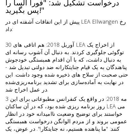
درخواست تشکیل شد: "فورا آلسا را
پس بگیرید!"
پیش از این اتفاقات آشفته ای در LEA Ellwangen رخ
داد:
30 آوریل 2018: هم اتاقی های LEA از اخراج یک
توگوئی جلوگیری کردند. به دنبال آن آشوب رسانه ای
به دنبال داشت، که با آن اقدام همبستگی خودجوش
پناهندگان به یک قیام جنایتکارانه ضد دولتی تبدیل شد -
حتی صحبت از سلاح های ذخیره شده وجود داشت. این
در نهایت به آماده‌سازی برای تشدید برنامه‌ریزی‌شده
در عمل اخراج شد.
3 مه 2018: در واقع یک کنفرانس مطبوعاتی برای این
روز برنامه ریزی شده بود، که در آن ساکنان LEA می
خواستند برای توضیح وضعیت ناامیدانه خود در انظار
عمومی بروند و از مردم الوانگن درخواست همبستگی
کنند: "ما پناهنده هستیم، نه جنایتکار!". در عوض، یک