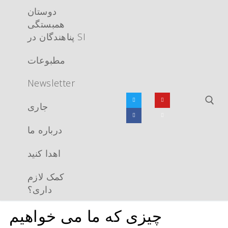
پرش
دوستان
به
همبستگی
محتوا
پناهندگان در SI
مطبوعات
Newsletter
جاری
درباره ما
تجو برای:
اهدا کنید
کمک لازم
داری؟
چیزی که ما می خواهیم