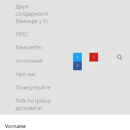
Перейти
Друзі
до
солідарності
вмісту
біженців у SI
ПРЕС
Newsletter
поточний
про нас
Пош
Пожертвуйте
Тобі потрібна
допомога?
Vorname