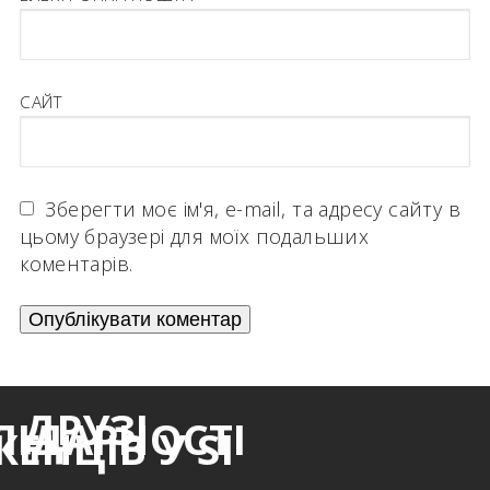
САЙТ
Зберегти моє ім'я, e-mail, та адресу сайту в
цьому браузері для моїх подальших
коментарів.
ДРУЗІ
ЛІДАРНОСТІ
ЖЕНЦІВ У SI