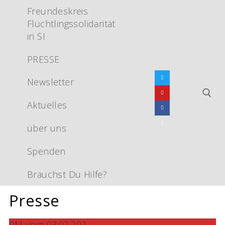
Zum
Freundeskreis
Inhalt
Flüchtlingssolidarität
springen
in SI
PRESSE
Newsletter
Aktuelles
über uns
Suchen nac
Spenden
Brauchst Du Hilfe?
Presse
PM vom 03.02.202