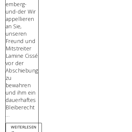
emberg-
und-der Wir
appellieren
an Sie,
unseren
Freund und
Mitstreiter
Lamine Cissé
vor der
Abschiebung
zu
bewahren
und ihm ein
dauerhaftes
Bleiberecht
…
WEITERLESEN
→