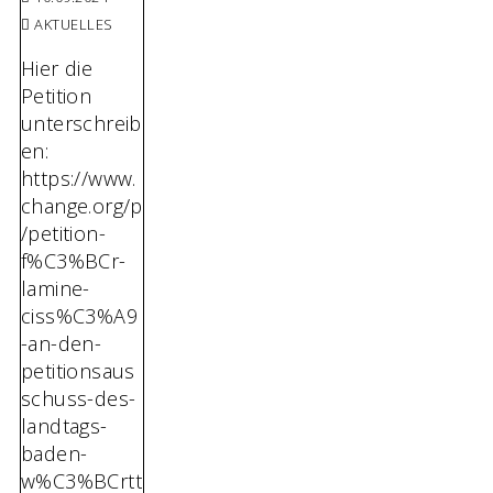
AKTUELLES
Hier die
Petition
unterschreib
en:
https://www.
change.org/p
/petition-
f%C3%BCr-
lamine-
ciss%C3%A9
-an-den-
petitionsaus
schuss-des-
landtags-
baden-
w%C3%BCrtt