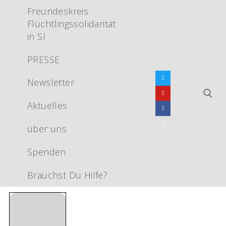
Zum
Freundeskreis
Inhalt
Flüchtlingssolidarität
springen
in SI
PRESSE
Newsletter
Aktuelles
über uns
Suchen nach:
Spenden
Brauchst Du Hilfe?