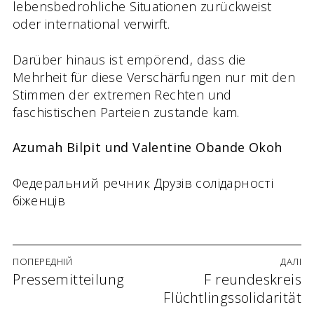
lebensbedrohliche Situationen zurückweist
oder international verwirft.
Darüber hinaus ist empörend, dass die
Mehrheit für diese Verschärfungen nur mit den
Stimmen der extremen Rechten und
faschistischen Parteien zustande kam.
Azumah Bilpit und Valentine Obande Okoh
Федеральний речник Друзів солідарності
біженців
Beitrags-
ПОПЕРЕДНІЙ
ДАЛІ
Navigation
Vorheriger
Pressemitteilung
Наступний
F reundeskreis
Beitrag:
запис:
Flüchtlingssolidarität