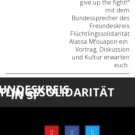
give up the fight!“
mit dem
Bundessprecher des
Freundeskreis
Flüchtlingssolidarität
Alassa Mfouapon ein.
Vortrag, Diskussion
und Kultur erwarten
euch.
UNDESKREIS
TLINGSSOLIDARITÄT
IN SI