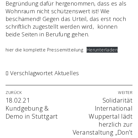
Begründung dafür hergenommen, dass es als
Wohnraum nicht schützenswert ist! Wie
beschämend! Gegen das Urteil, das erst noch
schriftlich zugestellt werden wird, können
beide Seiten in Berufung gehen.
hier die komplette Pressemitteilung
Herunterladen
Verschlagwortet
Aktuelles
Beitrags-
ZURÜCK
WEITER
Navigation
Vorheriger
18.02.21
Nächster
Solidarität
Beitrag:
Beitrag:
Kundgebung &
International
Demo in Stuttgart
Wuppertal lädt
herzlich zur
Veranstaltung „Don’t