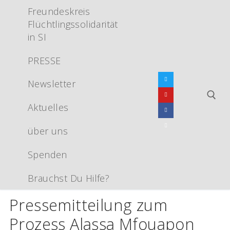
Zum
Freundeskreis
Inhalt
Flüchtlingssolidarität
springen
in SI
PRESSE
Newsletter
Aktuelles
über uns
Suchen nac
Spenden
Brauchst Du Hilfe?
Pressemitteilung zum
Prozess Alassa Mfouapon