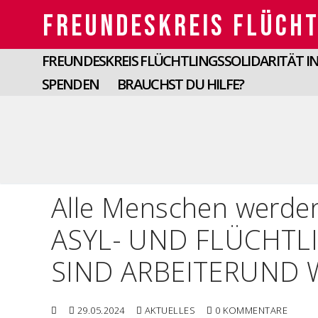
Zum
FREUNDESKREIS FLÜCHT
Inhalt
springen
FREUNDESKREIS FLÜCHTLINGSSOLIDARITÄT IN 
SPENDEN
BRAUCHST DU HILFE?
Alle Menschen werde
ASYL- UND FLÜCHTL
SIND ARBEITERUND 
29.05.2024
AKTUELLES
0 KOMMENTARE