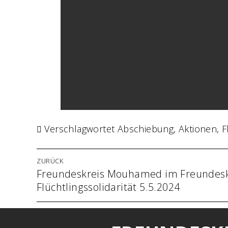
Verschlagwortet
Abschiebung
,
Aktionen
,
F
Beitrags-
ZURÜCK
Vorheriger
Freundeskreis Mouhamed im Freundesk
Navigation
Beitrag:
Flüchtlingssolidarität 5.5.2024