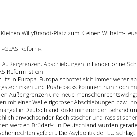
m Kleinen WillyBrandt-Platz zum Kleinen Wilhelm-Leu
r »GEAS-Reform«
en Außengrenzen, Abschiebungen in Länder ohne Schut
-Reform ist ein
chutz in Europa. Europa schottet sich immer weiter a
gstechniken und Push-backs kommen nun noch meh
en Außengrenzen und neue menschenrechtswidrige D
en mit einer Welle rigoroser Abschiebungen bzw. ih
ermangel in Deutschland; diskriminierender Behandl
rohlich anwachsender faschistischer und rassistischer
hen werden Brüder!«. In Deutschland wurden gerade
henrechten gefeiert. Die Asylpolitik der EU schlägt