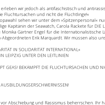
eben wir jedoch als antifaschistisch und antirassisti
e Fluchtursachen und nicht die Flüchtlinge!«
opawahl sehen wir unter dem »Spitzenpersonal« nur
ige Kapitänin der Seawatch, Carola Rackete für DIE L
 Monika Gärtner Engel für die Internationalistische
a-Abgeordneten Erik Marquardt. Wir müssen also un
ITÄT IN SOLIDARITÄT INTERNATIONAL«
N LEIPZIG UNTER DEN LEITLINIEN
T GEAS! BEKÄMPFT DIE FLUCHTURSACHEN UND NIC
D AUSBILDUNGSERSCHWERNISSEN!
st vor Abschiebung und Rassismus beherrschen. Ihr 