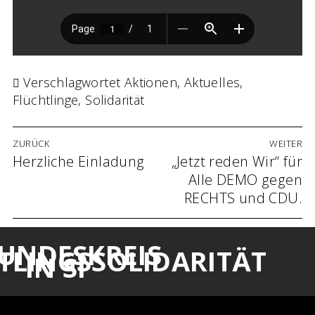
Verschlagwortet
Aktionen
,
Aktuelles
,
Flüchtlinge
,
Solidarität
Beitrags-
ZURÜCK
WEITER
Navigation
Vorheriger
Herzliche Einladung
Nächster
„Jetzt reden Wir“ für
Beitrag:
Beitrag:
Alle DEMO gegen
RECHTS und CDU.
UNDESKREIS
TLINGSSOLIDARITÄT
IN SI