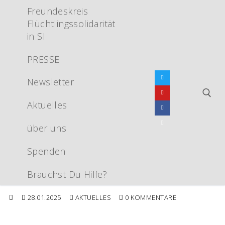
Zum
Freundeskreis
Inhalt
Flüchtlingssolidarität
springen
in SI
PRESSE
Newsletter
Aktuelles
über uns
Suchen nac
Spenden
Brauchst Du Hilfe?
28.01.2025
AKTUELLES
0 KOMMENTARE