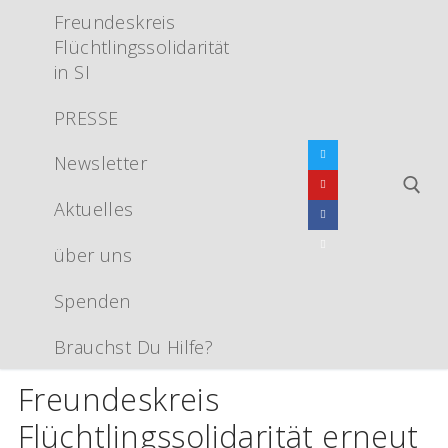
Zum
Freundeskreis
Inhalt
Flüchtlingssolidarität
springen
in SI
PRESSE
Newsletter
Aktuelles
über uns
Suchen nac
Spenden
Brauchst Du Hilfe?
Freundeskreis
Flüchtlingssolidarität erneut