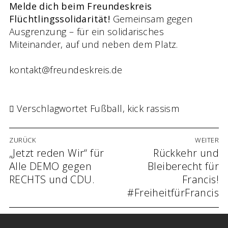
Melde dich beim Freundeskreis
Flüchtlingssolidarität!
Gemeinsam gegen
Ausgrenzung – für ein solidarisches
Miteinander, auf und neben dem Platz.
kontakt@freundeskreis.de
Verschlagwortet
Fußball
,
kick rassism
Beitrags-
ZURÜCK
WEITER
Navigation
Vorheriger
„Jetzt reden Wir“ für
Nächster
Rückkehr und
Beitrag:
Beitrag:
Alle DEMO gegen
Bleiberecht für
RECHTS und CDU.
Francis!
#FreiheitfürFrancis