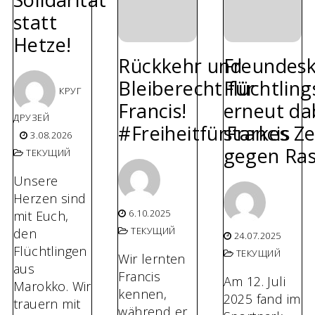
statt
Hetze!
Rückkehr und
Freundesk
Bleiberecht für
Flüchtling
КРУГ
Francis!
erneut dab
ДРУЗЕЙ
#FreiheitfürFrancis
starkes Z
3.08.2026
gegen Ras
ТЕКУЩИЙ
Unsere
Herzen sind
6.10.2025
mit Euch,
ТЕКУЩИЙ
den
24.07.2025
Flüchtlingen
ТЕКУЩИЙ
Wir lernten
aus
Francis
Am 12. Juli
Marokko. Wir
kennen,
2025 fand im
trauern mit
während er