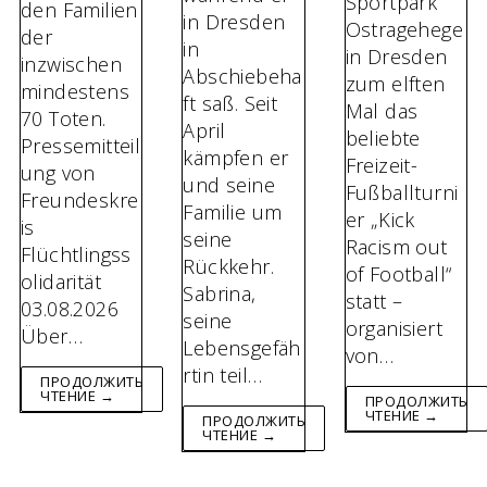
Sportpark
den Familien
in Dresden
Ostragehege
der
in
in Dresden
inzwischen
Abschiebeha
zum elften
mindestens
ft saß. Seit
Mal das
70 Toten.
April
beliebte
Pressemitteil
kämpfen er
Freizeit-
ung von
und seine
Fußballturni
Freundeskre
Familie um
er „Kick
is
seine
Racism out
Flüchtlingss
Rückkehr.
of Football“
olidarität
Sabrina,
statt –
03.08.2026
seine
organisiert
Über…
Lebensgefäh
von…
rtin teil…
ПРОДОЛЖИТЬ
ЧТЕНИЕ →
ПРОДОЛЖИТЬ
ЧТЕНИЕ →
ПРОДОЛЖИТЬ
ЧТЕНИЕ →