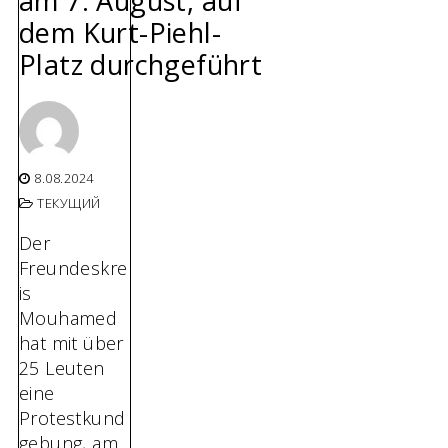
am 7. August, auf
dem Kurt-Piehl-
Platz durchgeführt
8.08.2024
ТЕКУЩИЙ
Der
Freundeskre
is
Mouhamed
hat mit über
25 Leuten
eine
Protestkund
gebung, am