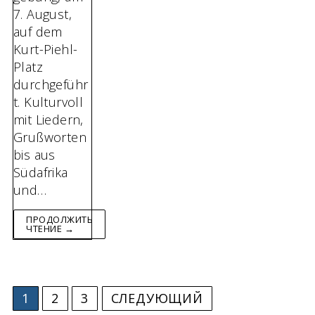
7. August,
auf dem
Kurt-Piehl-
Platz
durchgeführ
t. Kulturvoll
mit Liedern,
Grußworten
bis aus
Südafrika
und…
ПРОДОЛЖИТЬ
ЧТЕНИЕ →
Пагинация
1
2
3
СЛЕДУЮЩИЙ