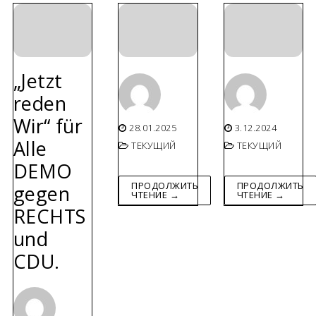
„Jetzt
reden
Wir“ für
28.01.2025
3.12.2024
Alle
ТЕКУЩИЙ
ТЕКУЩИЙ
DEMO
ПРОДОЛЖИТЬ
ПРОДОЛЖИТЬ
gegen
ЧТЕНИЕ →
ЧТЕНИЕ →
RECHTS
und
CDU.