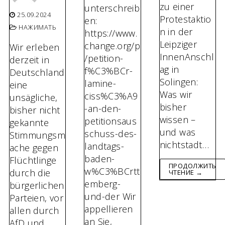
zu einer
unterschreib
25.09.2024
Protestaktio
en:
НАЖИМАТЬ
n in der
https://www.
Leipziger
change.org/p
Wir erleben
InnenAnschl
/petition-
derzeit in
ag in
f%C3%BCr-
Deutschland
Solingen:
lamine-
eine
Was wir
ciss%C3%A9
unsägliche,
bisher
-an-den-
bisher nicht
wissen –
petitionsaus
gekannte
und was
schuss-des-
Stimmungsm
nichtstadt…
landtags-
ache gegen
baden-
Flüchtlinge
ПРОДОЛЖИТЬ
w%C3%BCrtt
durch die
ЧТЕНИЕ →
emberg-
bürgerlichen
und-der Wir
Parteien, vor
appellieren
allen durch
an Sie,
AfD und