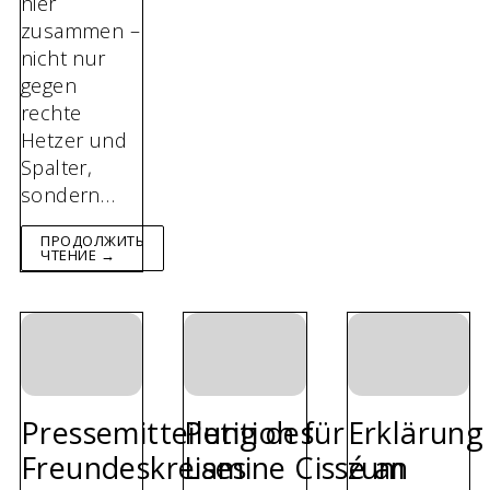
hier
zusammen –
nicht nur
gegen
rechte
Hetzer und
Spalter,
sondern…
ПРОДОЛЖИТЬ
ЧТЕНИЕ →
Pressemitteilung des
Petition für
Erklärung
Freundeskreises
Lamine Cissé an
zum