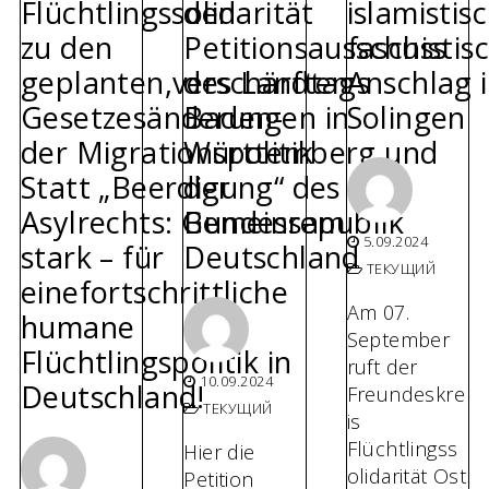
Flüchtlingssolidarität
den
islamistis
zu den
Petitionsausschuss
faschistis
geplanten,verschärften
des Landtags
Anschlag 
Gesetzesänderungen in
Baden-
Solingen
der Migrationspolitik
Württemberg und
Statt „Beerdigung“ des
der
Asylrechts: Gemeinsam
Bundesrepublik
5.09.2024
stark – für
Deutschland
ТЕКУЩИЙ
einefortschrittliche
Am 07.
humane
September
Flüchtlingspolitik in
ruft der
10.09.2024
Deutschland!
Freundeskre
ТЕКУЩИЙ
is
Flüchtlingss
Hier die
olidarität Ost
Petition